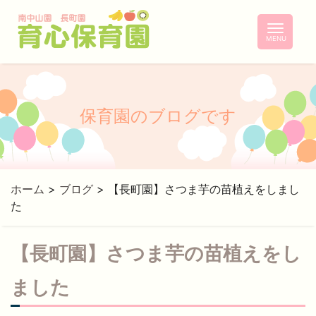
コ
ン
テ
ン
ツ
へ
保育園のブログです
ホーム
>
ブログ
>
【長町園】さつま芋の苗植えをしまし
た
【長町園】さつま芋の苗植えをし
ました