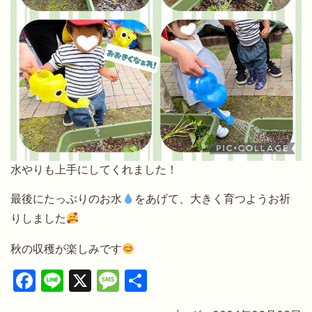
水やりも上手にしてくれました！
最後にたっぷりのお水
をあげて、大きく育つようお祈
りしました
秋の収穫が楽しみです
Facebook
Line
X
Message
共
有