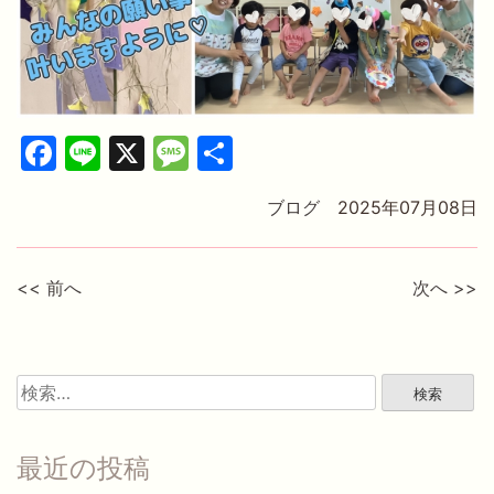
Facebook
Line
X
Message
共
有
ブログ
2025年07月08日
<< 前へ
次へ >>
検
索:
最近の投稿